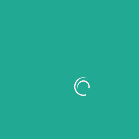
Kamu Suka
Di halaman pembayaran, pilih
channel pembayaran
yang paling sesuai dengan kamu.
Kami menyediakan berbagai metode.
✅ 6. Klik “Purchase Now” dan
Selesaikan Pembayaran
Setelah memilih metode pembayaran, klik tombol
Purchase Now
.
Jangan lupa untuk segera
lakukan pembayaran
sebelum batas waktu habis
.
✅ 6. Konfirmasi bukti pembayaran
Konfirmasi bukti pembayaran ke nomor berikut