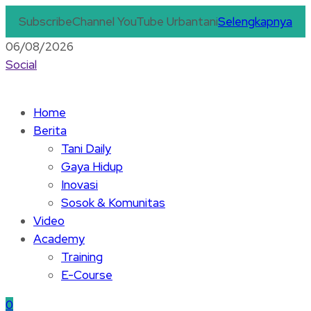
Subscribe
Channel YouTube Urbantani
Selengkapnya
06/08/2026
Social
Home
Berita
Tani Daily
Gaya Hidup
Inovasi
Sosok & Komunitas
Video
Academy
Training
E-Course
0