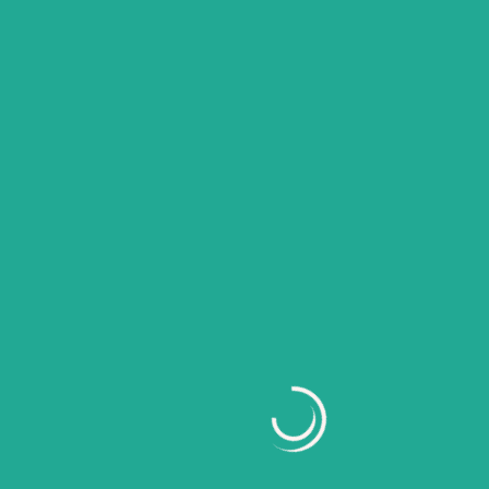
Rintis Usaha Kaktus Sejak SMA,
Pengusaha Gen Z Raup Omset
Ratusan Juta dari Jualan Online
Urbantani.id
February 9
Read More
Video
Video featured
Kisah Petani Muda Tolak Tawaran
Kerja di Jepang demi Bisnis Hidroponik
Selada di Semarang