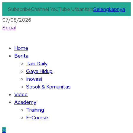
Subscribe
Channel YouTube Urbantani
Selengkapnya
07/08/2026
Social
Home
Berita
Tani Daily
Gaya Hidup
Inovasi
Sosok & Komunitas
Video
Academy
Training
E-Course
0