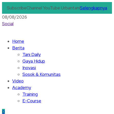
Subscribe
Channel YouTube Urbantani
Selengkapnya
08/08/2026
Social
Home
Berita
Tani Daily
Gaya Hidup
Inovasi
Sosok & Komunitas
Video
Academy
Training
E-Course
0