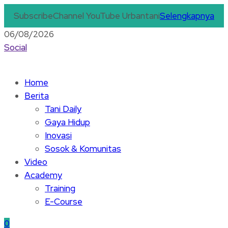
Subscribe
Channel YouTube Urbantani
Selengkapnya
06/08/2026
Social
Home
Berita
Tani Daily
Gaya Hidup
Inovasi
Sosok & Komunitas
Video
Academy
Training
E-Course
0