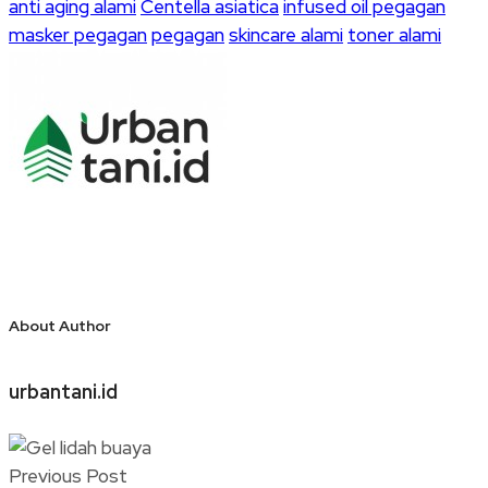
anti aging alami
Centella asiatica
infused oil pegagan
masker pegagan
pegagan
skincare alami
toner alami
About Author
urbantani.id
Previous Post