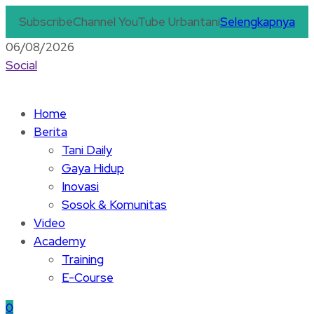
Subscribe
Channel YouTube Urbantani
Selengkapnya
06/08/2026
Social
Home
Berita
Tani Daily
Gaya Hidup
Inovasi
Sosok & Komunitas
Video
Academy
Training
E-Course
0