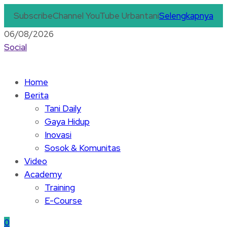
Subscribe
Channel YouTube Urbantani
Selengkapnya
06/08/2026
Social
Home
Berita
Tani Daily
Gaya Hidup
Inovasi
Sosok & Komunitas
Video
Academy
Training
E-Course
0