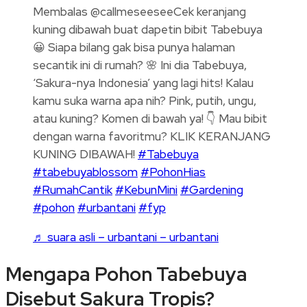
Membalas @callmeseeseeCek keranjang
kuning dibawah buat dapetin bibit Tabebuya
😀 Siapa bilang gak bisa punya halaman
secantik ini di rumah? 🌸 Ini dia Tabebuya,
‘Sakura-nya Indonesia’ yang lagi hits! Kalau
kamu suka warna apa nih? Pink, putih, ungu,
atau kuning? Komen di bawah ya! 👇 Mau bibit
dengan warna favoritmu? KLIK KERANJANG
KUNING DIBAWAH!
#Tabebuya
#tabebuyablossom
#PohonHias
#RumahCantik
#KebunMini
#Gardening
#pohon
#urbantani
#fyp
♬ suara asli – urbantani – urbantani
Mengapa Pohon Tabebuya
Disebut Sakura Tropis?