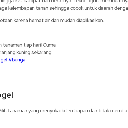
ngga 100 kali lipat dari beratnya. Teknologi ini membuatn
jaga kelembapan tanah sehingga cocok untuk daerah dengan
kotaan karena hemat air dan mudah diaplikasikan.
am tanaman tiap hari! Cuma
eranjang kuning sekarang
ogel
#bunga
ogel
Pilih tanaman yang menyukai kelembapan dan tidak membutu