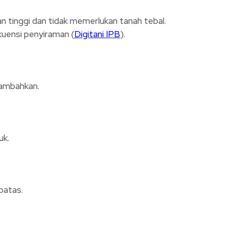
 tinggi dan tidak memerlukan tanah tebal.
kuensi penyiraman (
Digitani IPB
).
tambahkan.
uk.
batas.