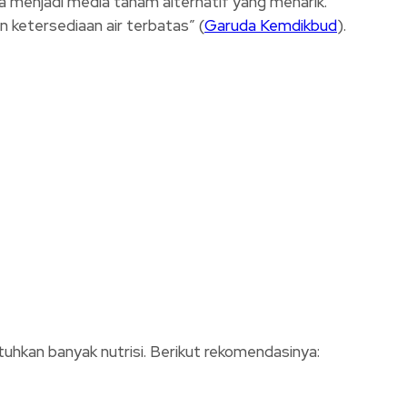
ya menjadi media tanam alternatif yang menarik.
 ketersediaan air terbatas” (
Garuda Kemdikbud
).
hkan banyak nutrisi. Berikut rekomendasinya: