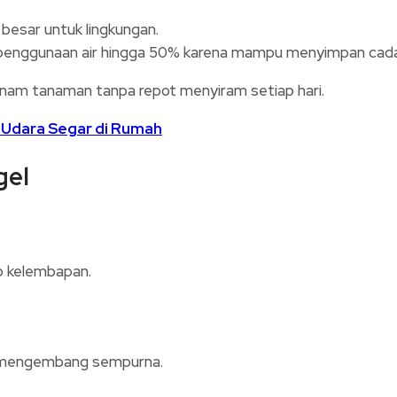
 besar untuk lingkungan.
 penggunaan air hingga 50% karena mampu menyimpan cada
nam tanaman tanpa repot menyiram setiap hari.
 Udara Segar di Rumah
gel
p kelembapan.
ga mengembang sempurna.