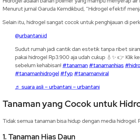
Hidrogel adalah bahan polimer yang mampu menyerap air hi
Menurut jurnal Garuda Kemdikbud, “Hidrogel efektif men
Selain itu, hidrogel sangat cocok untuk penghijauan di per
@urbantani.id
Sudut rumah jadi cantik dan estetik tanpa ribet sir
pakai hidrogel Rp3.900 aja udah cukup 💧✨ 👉 Klik k
sebelum kehabisan!
#tanaman
#tanamanhias
#hidr
#tanamanhidrogel
#fyp
#tanamanviral
♬ suara asli – urbantani – urbantani
Tanaman yang Cocok untuk Hidr
Tidak semua tanaman bisa hidup dengan media hidrogel. 
1. Tanaman Hias Daun